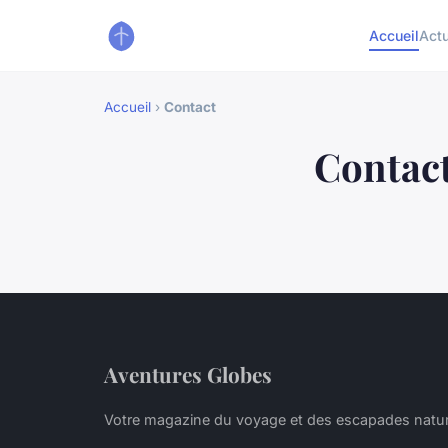
Accueil
Act
Accueil
›
Contact
Contac
Aventures Globes
Votre magazine du voyage et des escapades natu