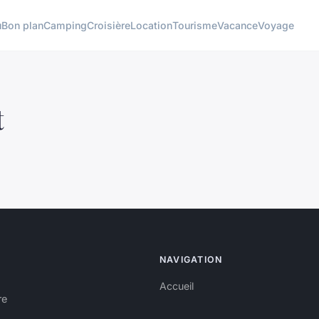
u
Bon plan
Camping
Croisière
Location
Tourisme
Vacance
Voyage
t
NAVIGATION
Accueil
re